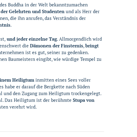
e des Buddha in der Welt bekanntzumachen
 der Gelehrten und Studenten
und als Herr der
en, die ihn anrufen, das Verständnis der
htnis
.
st,
und jeder einzelne Tag
. Allmorgendlich wird
menschwert die
Dämonen der Finsternis
,
bringt
nternehmen ist es gut, seiner zu gedenken.
schen Baumeistern eingibt, wie würdige Tempel zu
einem Heiligtum
inmitten eines Sees voller
s habe er darauf die Bergkette nach Süden
Tal und den Zugang zum Heiligtum trockengelegt.
l. Das Heiligtum ist der berühmte
Stupa von
ten verehrt wird.