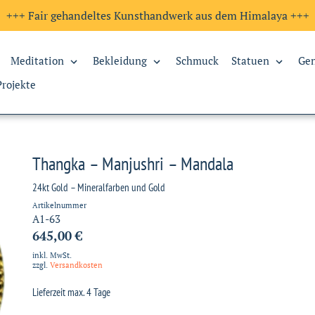
+++ Fair gehandeltes Kunsthandwerk aus dem Himalaya +++
Meditation
Bekleidung
Schmuck
Statuen
Ge
Projekte
Thangka – Manjushri – Mandala
24kt Gold – Mineralfarben und Gold
Artikelnummer
A1-63
645,00 €
inkl. MwSt.
zzgl.
Versandkosten
Lieferzeit max. 4 Tage