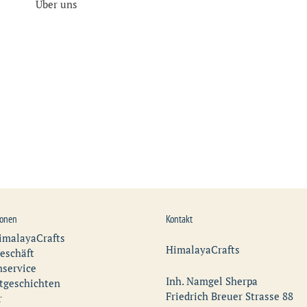
Über uns
ionen
Kontakt
imalayaCrafts
HimalayaCrafts
eschäft
service
Inh. Namgel Sherpa
tgeschichten
Friedrich Breuer Strasse 88
r