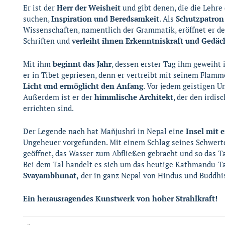
Er ist der
Herr der Weisheit
und gibt denen, die die Lehr
suchen,
Inspiration und Beredsamkeit
. Als
Schutzpatron
Wissenschaften, namentlich der Grammatik, eröffnet er den
Schriften und
verleiht ihnen Erkenntniskraft und Gedäc
Mit ihm
beginnt das Jahr
, dessen erster Tag ihm geweiht i
er in Tibet gepriesen, denn er vertreibt mit seinem Flam
Licht und ermöglicht den Anfang
. Vor jedem geistigen U
Außerdem ist er der
himmlische Architekt
, der den irdi
errichten sind.
Der Legende nach hat Mañjushrî in Nepal eine
Insel mit 
Ungeheuer vorgefunden. Mit einem Schlag seines Schwerte
geöffnet, das Wasser zum Abfließen gebracht und so das 
Bei dem Tal handelt es sich um das heutige Kathmandu-Ta
Svayambhunat,
der in ganz Nepal von Hindus und Buddhis
Ein herausragendes Kunstwerk von hoher Strahlkraft!