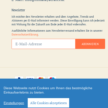
Newsletter
Ich möchte den Newsletter erhalten und über Angebote, Trends und
Aktionen per E-Mail informiert werden. Diese Einwilligung kann ich jederzeit
mit Wirkung für die Zukunft am Ende jeder E-Mail widerrufen.
Ausführliche Informationen zum Newsletterversand erhalten Sie in unserer
Datenschutzerklärung
.
Abonnieren
ABONNIEREN
Sie
unsere
Mailingliste
Zahlungsarten
Diese Webseite nutzt Cookies um Ihnen das bestmögliche
Facebook
Instagram
YouTube
Einkaufserlebnis zu bieten.
Shop erstellt mit
Besuche uns auch auf lieber-
Alle Cookies akzeptieren
Einstellungen
VersaCommerce.
lokal.de