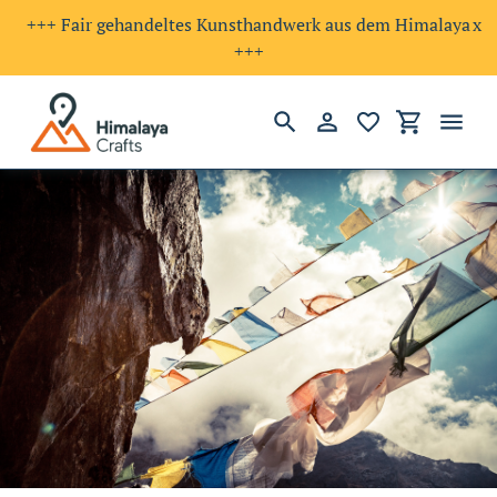
+++ Fair gehandeltes Kunsthandwerk aus dem Himalaya
x
+++
Suchen
Einloggen
Einkaufswa
Direkt
zum
Inhalt