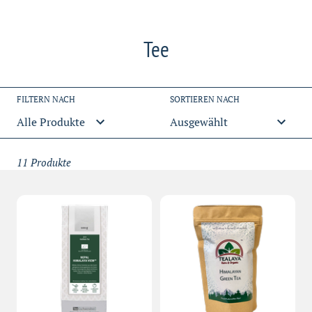
S
Tee
a
m
FILTERN NACH
SORTIEREN NACH
m
l
11 Produkte
u
n
g
: