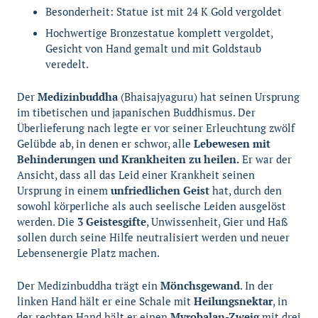
Besonderheit: Statue ist mit 24 K Gold vergoldet
Hochwertige Bronzestatue komplett vergoldet,
Gesicht von Hand gemalt und mit Goldstaub
veredelt.
Der
Medizinbuddha
(Bhaisajyaguru) hat seinen Ursprung
im tibetischen und japanischen Buddhismus. Der
Überlieferung nach legte er vor seiner Erleuchtung zwölf
Gelübde ab, in denen er schwor, alle
Lebewesen mit
Behinderungen und Krankheiten zu heilen.
Er war der
Ansicht, dass all das Leid einer Krankheit seinen
Ursprung in einem
unfriedlichen Geist
hat, durch den
sowohl körperliche als auch seelische Leiden ausgelöst
werden. Die
3 Geistesgifte
, Unwissenheit, Gier und Haß
sollen durch seine Hilfe neutralisiert werden und neuer
Lebensenergie Platz machen.
Der Medizinbuddha trägt ein
Mönchsgewand
. In der
linken Hand hält er eine Schale mit
Heilungsnektar
, in
der rechten Hand hält er einen
Myrobalan-Zweig
mit drei