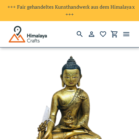
+++ Fair gehandeltes Kunsthandwerk aus dem Himalaya
x
+++
Suchen
Einloggen
Einkaufswa
Direkt
zum
Inhalt