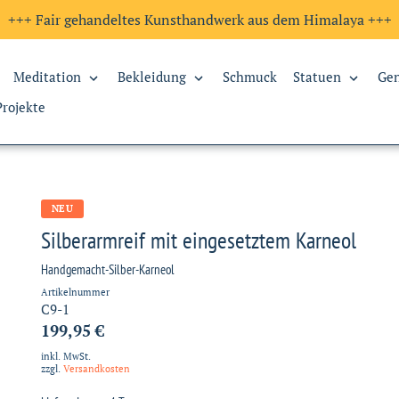
+++ Fair gehandeltes Kunsthandwerk aus dem Himalaya +++
Meditation
Bekleidung
Schmuck
Statuen
Ge
Projekte
NEU
Silberarmreif mit eingesetztem Karneol
Handgemacht-Silber-Karneol
Artikelnummer
C9-1
199,95 €
inkl. MwSt.
zzgl.
Versandkosten