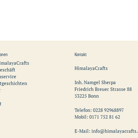
ionen
Kontakt
imalayaCrafts
HimalayaCrafts
eschäft
service
Inh. Namgel Sherpa
tgeschichten
Friedrich Breuer Strasse 88
r
53225 Bonn
t
Telefon: 0228 92968897
Mobil: 0171 752 81 62
E-Mail: info@himalayacrafts