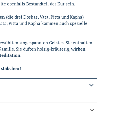
lte ebenfalls Bestandteil der Kur sein.
ien
(die drei Doshas, Vata, Pitta und Kapha)
Vata, Pitta und Kapha kommen auch spezielle
ewühlten, angespannten Geistes. Sie enthalten
amille. Sie duften holzig-kräuterig,
wirken
Meditation
.
rstäbchen!
ing