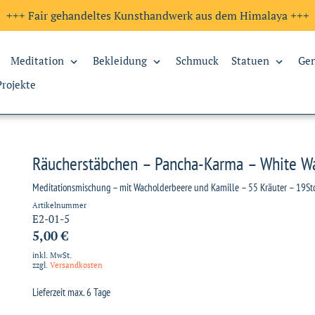
+++ Fair gehandeltes Kunsthandwerk aus dem Himalaya +++
Meditation
Bekleidung
Schmuck
Statuen
Ge
Projekte
Räucherstäbchen – Pancha-Karma – White W
Meditationsmischung – mit Wacholderbeere und Kamille – 55 Kräuter – 19St
Artikelnummer
E2-01-5
5,00 €
inkl. MwSt.
zzgl.
Versandkosten
Lieferzeit max. 6 Tage