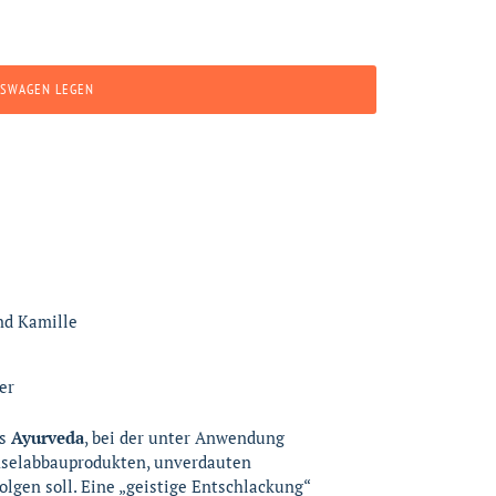
FSWAGEN LEGEN
und Kamille
er
s
Ayurveda
, bei der unter Anwendung
hselabbauprodukten, unverdauten
folgen soll. Eine „geistige Entschlackung“