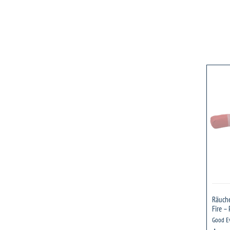
Räuc
–
Panc
Kar
–
Red
Fire
–
Pitta
Dos
Räuche
Fire – 
Good Ev