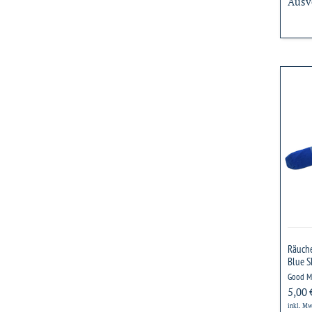
Ausv
Räuc
–
Panc
Kar
–
Blue
Sky
Räuche
Blue S
Good Mo
5,00 
inkl. Mw