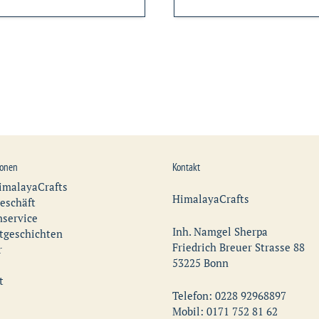
ionen
Kontakt
imalayaCrafts
HimalayaCrafts
eschäft
service
Inh. Namgel Sherpa
tgeschichten
Friedrich Breuer Strasse 88
r
53225 Bonn
t
Telefon: 0228 92968897
Mobil: 0171 752 81 62