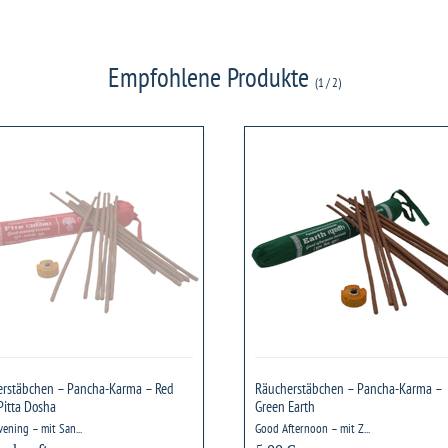
Empfohlene Produkte
(
1
/
2
)
herstäbchen
Räucherstäbchen
–
ha-
Pancha-
ma
Karma
–
Green
Earth
ha
rstäbchen – Pancha-Karma – Red
Räucherstäbchen – Pancha-Karma –
Pitta Dosha
Green Earth
ening – mit San...
Good Afternoon – mit Z...