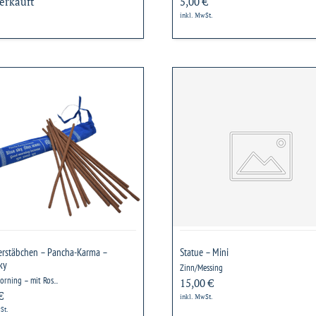
erkauft
5,00 €
inkl. MwSt.
herstäbchen
Statue
–
ha-
Mini
ma
rstäbchen – Pancha-Karma –
Statue – Mini
ky
Zinn/Messing
rning – mit Ros...
15,00 €
€
inkl. MwSt.
St.