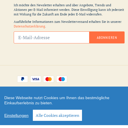
Ich möchte den Newsletter erhalten und über Angebote, Trends und
Aktionen per E-Mail informiert werden. Diese Einwilligung kann ich jederzeit
mit Wirkung für die Zukunft am Ende jeder E-Mail widerrufen.
Ausführliche Informationen zum Newsletterversand erhalten Sie in unserer
Datenschutzerklärung
.
Abonnieren
ABONNIEREN
Sie
unsere
Mailingliste
Zahlungsarten
Facebook
Instagram
YouTube
Diese Webseite nutzt Cookies um Ihnen das bestmögliche
Einkaufserlebnis zu bieten.
Shop erstellt mit
Besuche uns auch auf lieber-
VersaCommerce.
lokal.de
Alle Cookies akzeptieren
Einstellungen