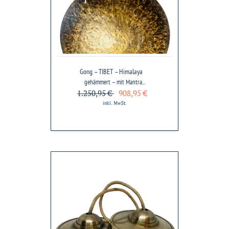
–
Himalaya
Gong – TIBET – Himalaya
gehämmert – mit Mantra...
1.250,95 €
908,95 €
inkl. MwSt.
Zimbel
–
PATAN