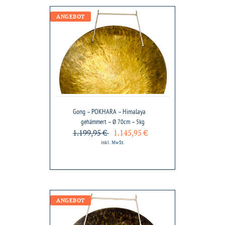
Gong
ANGEBOT
–
POKHARA
–
Himalaya
Gong – POKHARA – Himalaya
gehämmert – Ø 70cm – 5kg
1.199,95 €
1.145,95 €
inkl. MwSt.
Gong
ANGEBOT
–
TIBET