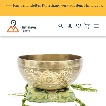
+++ Fair gehandeltes Kunsthandwerk aus dem Himalaya
x
+++
Suchen
Einloggen
Einkaufswa
Direkt
zum
Inhalt