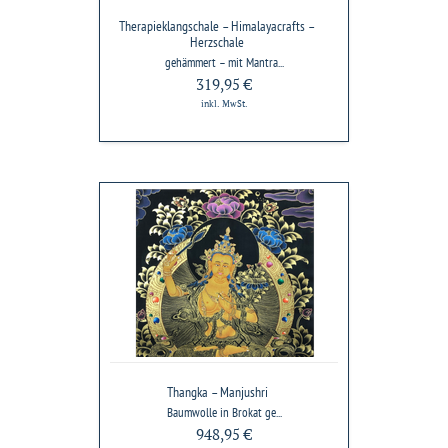
Therapieklangschale – Himalayacrafts –
Herzschale
gehämmert – mit Mantra...
319,95 €
inkl. MwSt.
Thangka
–
Manjushri
Thangka – Manjushri
Baumwolle in Brokat ge...
948,95 €