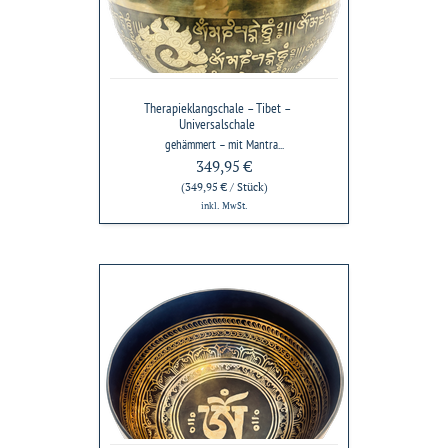
Therapieklangschale – Tibet –
Universalschale
gehämmert – mit Mantra...
349,95 €
(349,95 € / Stück)
inkl. MwSt.
Therapieklangschale
–
Himalayacrafts
–
Herzschale