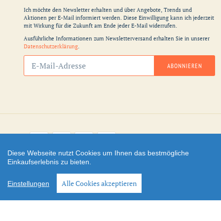
Ich möchte den Newsletter erhalten und über Angebote, Trends und
Aktionen per E-Mail informiert werden. Diese Einwilligung kann ich jederzeit
mit Wirkung für die Zukunft am Ende jeder E-Mail widerrufen.
Ausführliche Informationen zum Newsletterversand erhalten Sie in unserer
Datenschutzerklärung
.
Abonnieren
ABONNIEREN
Sie
unsere
Mailingliste
Zahlungsarten
Diese Webseite nutzt Cookies um Ihnen das bestmögliche
Einkaufserlebnis zu bieten.
Facebook
Instagram
YouTube
Shop erstellt mit
Besuche uns auch auf lieber-
Alle Cookies akzeptieren
Einstellungen
VersaCommerce.
lokal.de