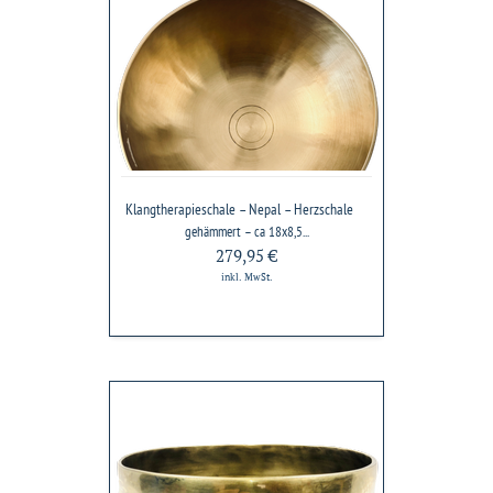
Klangtherapieschale
–
Nepal
–
Herzschale
Klangtherapieschale – Nepal – Herzschale
gehämmert – ca 18x8,5...
279,95 €
inkl. MwSt.
Therapieklangschale
–
Tibet
–
Universalschale