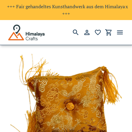
+++ Fair gehandeltes Kunsthandwerk aus dem Himalaya
x
+++
Suchen
Einloggen
Einkaufswa
Direkt
zum
Inhalt